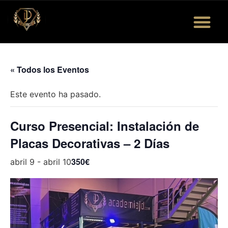
Quiénes Somos
Eventos y Más
Bolsa de Trabajo
« Todos los Eventos
Este evento ha pasado.
Curso Presencial: Instalación de
Placas Decorativas – 2 Días
350€
abril 9
-
abril 10