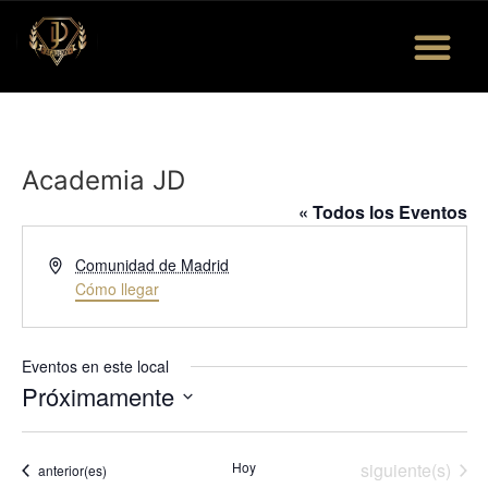
Quiénes Somos
Eventos y Más
Bolsa de Trabajo
Academia JD
« Todos los Eventos
Dirección
Comunidad de Madrid
Cómo llegar
Eventos en este local
Próximamente
Seleccionar
fecha.
Eventos
Hoy
siguiente(s)
Eventos
anterior(es)