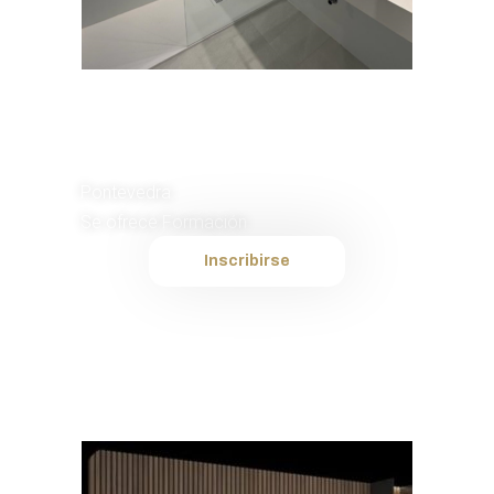
Instalador de
Placas
Pontevedra
Se ofrece Formación
Inscribirse
Plantilla interna