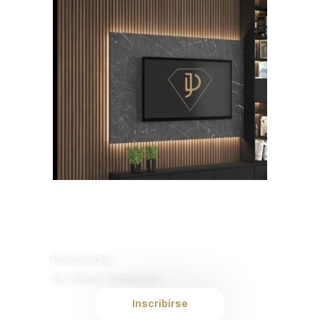
Instalador de
Murales TV
Pontevedra
Se ofrece Formación
Inscribirse