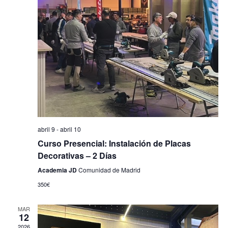
Even
abril 9
-
abril 10
Curso Presencial: Instalación de Placas
Decorativas – 2 Días
Academia JD
Comunidad de Madrid
350€
MAR
12
2026