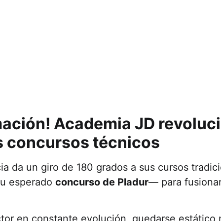
mación! Academia JD revoluci
s concursos técnicos
ia da un giro de 180 grados a sus cursos tradic
su esperado
concurso de Pladur
— para fusionar
tor en constante evolución, quedarse estático no