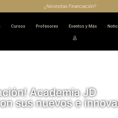
¿Necesitas Financiación?
s
Cursos
Profesores
Eventos y Más
Notic
ación! Academia JD
 con sus nuevos e innov