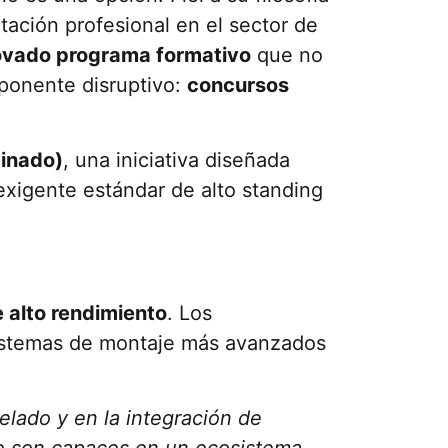
tación profesional en el sector de
ovado programa formativo
que no
mponente disruptivo:
concursos
minado)
, una iniciativa diseñada
exigente estándar de alto standing
 alto rendimiento
. Los
 sistemas de montaje más avanzados
velado y en la integración de
ue son capaces en un ecosistema