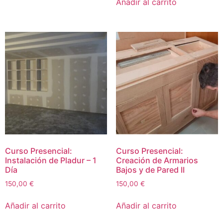
Añadir al carrito
Curso Presencial:
Curso Presencial:
Instalación de Pladur – 1
Creación de Armarios
Día
Bajos y de Pared II
150,00
€
150,00
€
Añadir al carrito
Añadir al carrito