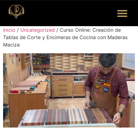
Inicio
/
Uncategorized
/ Curso Online: Creación de
Quiénes Somos
Eventos y Más
Bolsa de Trabajo
Tablas de Corte y Encimeras de Cocina con Maderas
Maciza