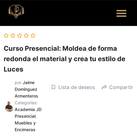
Quiénes Somos
Eventos y Más
Bolsa de Trabajo
Curso Presencial: Moldea de forma
redonda el material y crea tu estilo de
Luces
por
Jaime
Lista de deseos
Compartir
Domínguez
Armenteros
Categorías:
Academia JD
Presencial
,
Muebles y
Encimeras