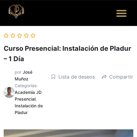
Quiénes Somos
Eventos y Más
Bolsa de Trabajo
Curso Presencial: Instalación de Pladur
– 1 Día
por
José
Lista de deseos
Compartir
Muñoz
Categorías:
Academia JD
Presencial
,
Instalación de
Pladur