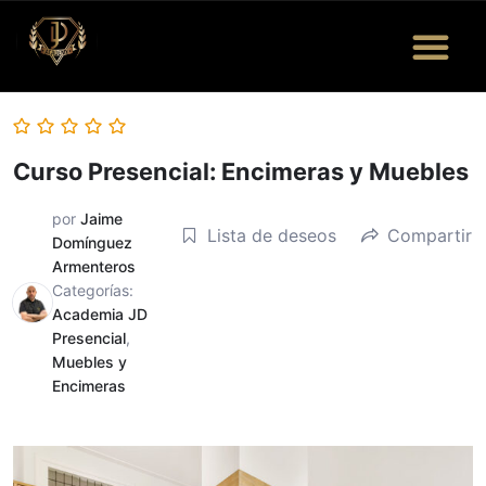
Quiénes Somos
Eventos y Más
Bolsa de Trabajo
Curso Presencial: Encimeras y Muebles
por
Jaime
Lista de deseos
Compartir
Domínguez
Armenteros
Categorías:
Academia JD
Presencial
,
Muebles y
Encimeras