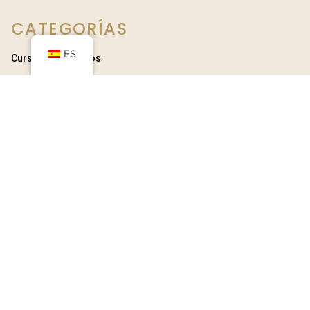
CATEGORÍAS
ES
Cursos Destacados
Cursos Presenciales
Cursos Online
ENLACES
Inicio
Quiénes Somos
Cursos
Profesores
INFORMACIÓN
Términos y Condiciones